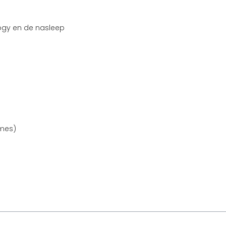
logy en de nasleep
ames)