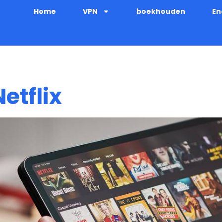
Home
VPN
boekhouden
En
etflix