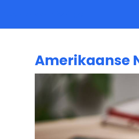
Overstapaanbiedingen
Amerikaanse N