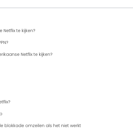
etflix te kijken?
VPN?
kaanse Netflix te kijken?
tflix?
pp
de blokkade omzeilen als het niet werkt