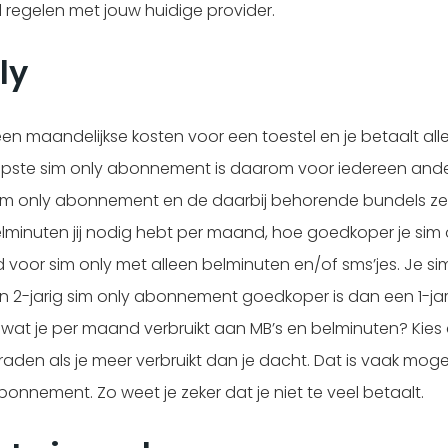
el regelen met jouw huidige provider.
ly
maandelijkse kosten voor een toestel en je betaalt allee
opste sim only abonnement is daarom voor iedereen ande
t sim only abonnement en de daarbij behorende bundels ze
belminuten jij nodig hebt per maand, hoe goedkoper je sim 
ld voor sim only met alleen belminuten en/of sms’jes. Je
n 2-jarig sim only abonnement goedkoper is dan een 1-j
 wat je per maand verbruikt aan MB’s en belminuten? Kies 
en als je meer verbruikt dan je dacht. Dat is vaak mogelij
onnement. Zo weet je zeker dat je niet te veel betaalt.