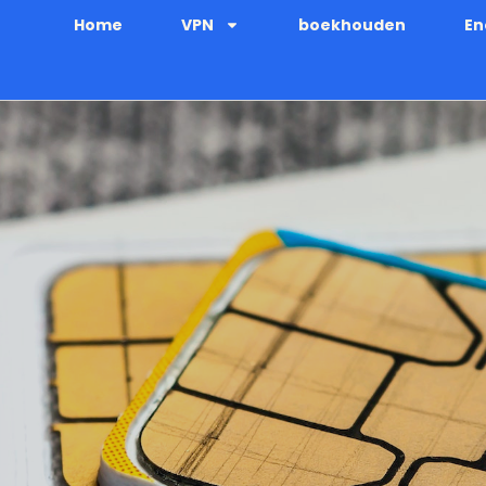
Home
VPN
boekhouden
En