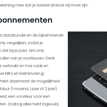
kening mee dat je toestel simlock vrij moet zijn.
 abonnementen
qua databundel en de bijbehorende
nly vergelijken, zodat je
at bij je past. Sim only
vullen van je voorkeuren. Denk
ks verbruikt en hoe vaak en
el MB’s en belminuten jij
 hebt daarnaast de mogelijkheid
uur (1 maand, 1 jaar of 2 jaar),
heid, een voorkeur voor een
. Zodra jij alles hebt ingevuld,