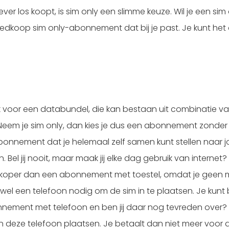
iever los koopt, is sim only een slimme keuze. Wil je een s
goedkoop sim only-abonnement dat bij je past. Je kunt h
uik voor een databundel, die kan bestaan uit combinatie v
t. Neem je sim only, dan kies je dus een abonnement zonder 
onnement dat je helemaal zelf samen kunt stellen naar jou
 Bel jij nooit, maar maak jij elke dag gebruik van internet
goedkoper dan een abonnement met toestel, omdat je geen 
k wel een telefoon nodig om de sim in te plaatsen. Je kunt 
nnement met telefoon en ben jij daar nog tevreden over? 
 deze telefoon plaatsen. Je betaalt dan niet meer voor 