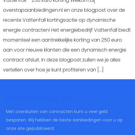
Vattenfall – 250 Euro korting Welkom bij
overstapaanbiedingen.nl en onze blogpost over de
recente Vattenfall kortingsactie op dynamische
energie contracten! Het energiebedrijf Vattenfall biedt
momenteel een aantrekkelijke korting van 250 euro
aan voor nieuwe klanten die een dynamisch energie
contract afsluit. In deze blogpost zullen we je alles
vertellen over hoe je kunt profiteren van […]
Overstapaanbiedingen
Met oversluiten van contracten kunt u veel geld
besparen. Wij hebben de beste aanbiedingen voor u op
onze site gepubliceerd.