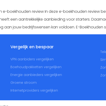
e-boekhouden review In deze e-boekhouden review beki
 heeft een aantrekkelijke aanbieding voor starters. Daarn
k nog aan jouw bedrijfswensen kan voldoen. E-Boekhoude
Vergelijk en bespaar
Tel
VPN aanbiders vergelijken
Sim
Boehoudpakketten vergelijken
Zon
Energie aanbieders vergelijken
Zor
Groene stroom
Internetproviders vergelijken