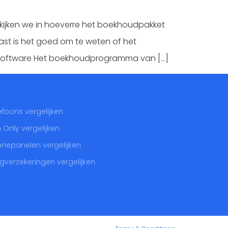
jken we in hoeverre het boekhoudpakket
aast is het goed om te weten of het
n software Het boekhoudprogramma van […]
efoons vergelijken
 Only vergelijken
nepanelen vergelijken
gverzekeringen vergelijken