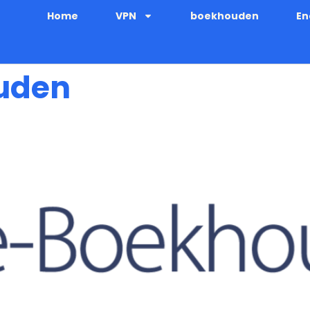
Home
VPN
boekhouden
En
uden