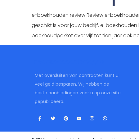
e-boekhouden review Review e-boekhouden 
geschikt is voor jouw bedrijf. e-boekhouden
boekhoudpakket over vijf tot tien jaar oo
Overstapaanbiedingen
Met oversluiten van contracten kunt u
veel geld besparen. Wij hebben de
beste aanbiedingen voor u op onze site
gepubliceerd.