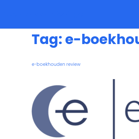
Overstapaanbiedingen
Tag:
e-boekho
e-boekhouden review